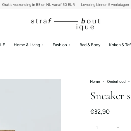
Gratis verzending in BE en NL vanaf 50 EUR
Levering binnen 5 werkdagen
Home
Fashion
L E
Home & Living
Fashion
Bad & Body
Koken & Taf
&
Living
Home
Onderhoud
Sneaker 
€32,90
1