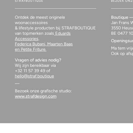
STRAFBOUTIQUE
BEZOEK ONZ
Ontdek de meest originele
Boutique 
woonaccessoires
Jan Frans W
& lifestyle producten bij STRAFBOUTIQUE
3550 Heus
van topmerken zoals
Eduards
BE 0477 1
Accessories,
Openingsu
Federica Bubani
, Maarten Baas
Ma tem vri
en
Petite Friture.
Ook op afsp
Vragen of advies nodig?
Wij zijn bereikbaar via
+32 11 57 39 49 of
hello@straf.boutique
—
Bezoek onze grafische studio:
www.strafdesign.com
© STRAFBOUTIQUE 2026
POWERED BY SHOPIFY