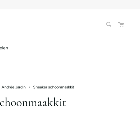
Winkel
Search
elen
Andrée Jardin
Sneaker schoonmaakkit
schoonmaakkit