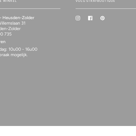
E WINKEL
VOLG STRAFBOUTIQUE
Instagram
Facebook
Pinterest
— Heusden-Zolder
illemslaan 31
den-Zolder
00 735
ren
jdag: 10u00 - 16u00
raak mogelijk.